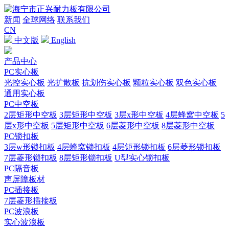
新闻
全球网络
联系我们
CN
中文版
English
产品中心
PC实心板
光控实心板
光扩散板
抗划伤实心板
颗粒实心板
双色实心板
通用实心板
PC中空板
2层矩形中空板
3层矩形中空板
3层x形中空板
4层蜂窝中空板
5
层x形中空板
5层矩形中空板
6层菱形中空板
8层菱形中空板
PC锁扣板
3层w形锁扣板
4层蜂窝锁扣板
4层矩形锁扣板
6层菱形锁扣板
7层菱形锁扣板
8层矩形锁扣板
U型实心锁扣板
PC隔音板
声屏障板材
PC插接板
7层菱形插接板
PC波浪板
实心波浪板