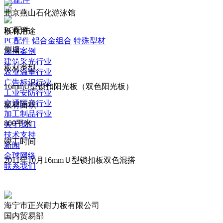
北京燕山石化游泳馆
PC配件
板材用途
PC配件
铝合金组合
特殊型材
侧墙
应用案例
建筑采光行业
板材类型
农业温室行业
广告标识行业
16mmU型锁扣阳光板（双色阳光板）
工业安防行业
交通隔音行业
板材面积
加工制品行业
800平米
关于我们
技术支持
竣工时间
新闻
全球网络
2011年10月16mmＵ型锁扣板双色混搭
联系我们
海宁市正兴耐力板有限公司
国内贸易部