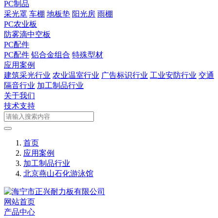
PC制品
采光罩
车棚
地板垫
阳光房
雨棚
PC农业板
防雾滴中空板
PC配件
PC配件
铝合金组合
特殊型材
应用案例
建筑采光行业
农业温室行业
广告标识行业
工业安防行业
交通
隔音行业
加工制品行业
关于我们
技术支持
首页
应用案例
加工制品行业
北京燕山石化游泳馆
网站首页
产品中心