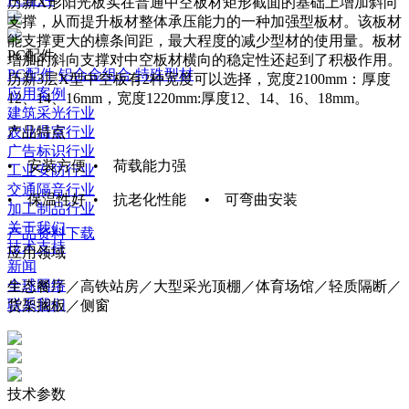
历新X形阳光板实在普通中空板材矩形截面的基础上增加斜向
支撑，从而提升板材整体承压能力的一种加强型板材。该板材
能支撑更大的檩条间距，最大程度的减少型材的使用量。板材
PC配件
增加的斜向支撑对中空板材横向的稳定性还起到了积极作用。
PC配件
铝合金组合
特殊型材
历新3层X型中空板有2种宽度可以选择，宽度2100mm：厚度
应用案例
12、14、16mm，宽度1220mm:厚度12、14、16、18mm。
建筑采光行业
农业温室行业
产品特点
广告标识行业
• 安装方便 • 荷载能力强
工业安防行业
交通隔音行业
• 保温性好 • 抗老化性能 • 可弯曲安装
加工制品行业
关于我们
产品资料下载
技术支持
应用领域
新闻
全球网络
生态餐厅／高铁站房／大型采光顶棚／体育场馆／轻质隔断／
联系我们
货架搁板／侧窗
技术参数