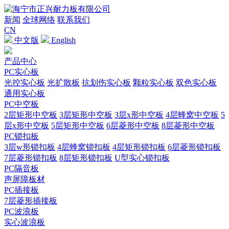
新闻
全球网络
联系我们
CN
中文版
English
产品中心
PC实心板
光控实心板
光扩散板
抗划伤实心板
颗粒实心板
双色实心板
通用实心板
PC中空板
2层矩形中空板
3层矩形中空板
3层x形中空板
4层蜂窝中空板
5
层x形中空板
5层矩形中空板
6层菱形中空板
8层菱形中空板
PC锁扣板
3层w形锁扣板
4层蜂窝锁扣板
4层矩形锁扣板
6层菱形锁扣板
7层菱形锁扣板
8层矩形锁扣板
U型实心锁扣板
PC隔音板
声屏障板材
PC插接板
7层菱形插接板
PC波浪板
实心波浪板