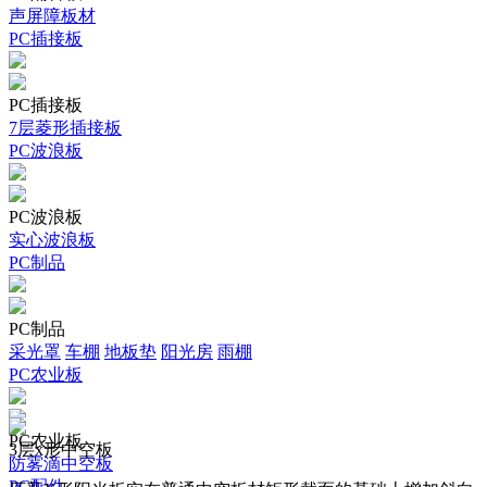
声屏障板材
PC插接板
PC插接板
7层菱形插接板
PC波浪板
PC波浪板
实心波浪板
PC制品
PC制品
采光罩
车棚
地板垫
阳光房
雨棚
PC农业板
PC农业板
3层x形中空板
防雾滴中空板
PC配件